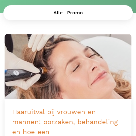
Alle
Promo
Blog
Lichaamsbehandelingen
Prijzen
Over ons
Over mij
BOEK ONLINE
Haaruitval bij vrouwen en
Contact
mannen: oorzaken, behandeling
en hoe een