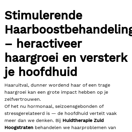
Stimulerende
Blog
Haarboostbehandelin
– heractiveer
Lichaamsbehandelingen
haargroei en versterk
Prijzen
je hoofdhuid
Over ons
Haaruitval, dunner wordend haar of een trage
haargroei kan een grote impact hebben op je
Over mij
zelfvertrouwen.
Of het nu hormonaal, seizoensgebonden of
BOEK ONLINE
Contact
stressgerelateerd is — de hoofdhuid vertelt vaak
meer dan we denken. Bij
Huidtherapie Zuid
Hoogstraten
behandelen we haarproblemen van