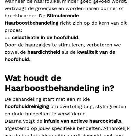
Wanneer de haarfollikel minder goed gevoed wordt,
vertraagt de groeifase en worden haren dunner of
breekbaarder. De
Stimulerende
Haarboostbehandeling
richt zich op de kern van dit
proces:
de
celactivatie in de hoofdhuid
.
Door de haarzakjes te stimuleren, verbeteren we
zowel de
haardichtheid
als de
kwaliteit van de
hoofdhuid
.
Wat houdt de
Haarboostbehandeling in?
De behandeling start met een milde
hoofdhuidreiniging
om overtollig talg, stylingresten
en dode huidcellen te verwijderen.
Daarna volgt de
infusie van actieve haarcocktails
,
afgestemd op jouw specifieke behoeften. Afhankelijk
van de hoofdhuidconditie wordt gewerkt met een