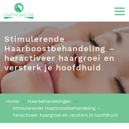
Stimulerende
Haarboostbehandeling –
heractiveer haargroei en
Gelaatsbehandelingen
versterk je hoofdhuid
LPG Endermologie
Home
Haarbehandelingen
Haarbehandelingen
Stimulerende Haarboostbehandeling –
heractiveer haargroei en versterk je hoofdhuid
Huidklachten