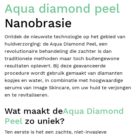
Aqua diamond peel
Nanobrasie
Blog
Ontdek de nieuwste technologie op het gebied van
huidverzorging: de Aqua Diamond Peel, een
Lichaamsbehandelingen
revolutionaire behandeling die zachter is dan
traditionele methoden maar toch buitengewone
resultaten oplevert. Bij deze geavanceerde
Prijzen
procedure wordt gebruik gemaakt van diamanten
kopjes en water, in combinatie met hoogwaardige
Over ons
serums van Image Skincare, om uw huid te verjongen
en te revitaliseren.
Over mij
Wat maakt de
Aqua Diamond
BOEK ONLINE
Contact
Peel
zo uniek?
Ten eerste is het een zachte, niet-invasieve