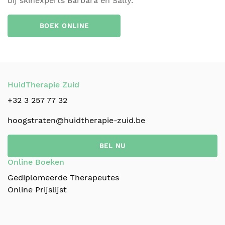
bij skinexperts Barbara en Sally.
BOEK ONLINE
HuidTherapie Zuid
+32 3 257 77 32
hoogstraten@huidtherapie-zuid.be
BEL NU
Online Boeken
Gediplomeerde Therapeutes
Online Prijslijst