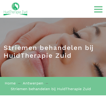
Striemen behandelen bij
Gelaatsbehandelingen
HuidTherapie Zuid
LPG Endermologie
Home
Antwerpen
Haarbehandelingen
Striemen behandelen bij HuidTherapie Zuid
Huidklachten