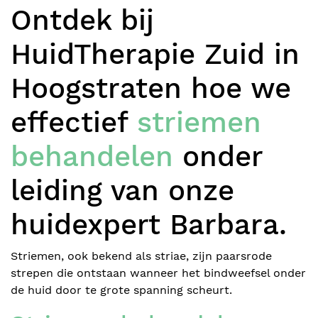
Ontdek bij
HuidTherapie Zuid in
Blog
Hoogstraten hoe we
Lichaamsbehandelingen
effectief
striemen
behandelen
onder
Prijzen
leiding van onze
Over ons
huidexpert Barbara.
Over mij
Striemen, ook bekend als striae, zijn paarsrode
BOEK ONLINE
Contact
strepen die ontstaan wanneer het bindweefsel onder
de huid door te grote spanning scheurt.