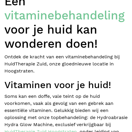
Een
vitaminebehandeling
Blog
voor je huid kan
wonderen doen!
Lichaamsbehandelingen
Ontdek de kracht van een vitaminebehandeling bij
HuidTherapie Zuid, onze gloednieuwe locatie in
Prijzen
Hoogstraten.
Vitaminen voor je huid!
Over ons
Soms kan een doffe, vale teint op de huid
Over mij
voorkomen, vaak als gevolg van een gebrek aan
BOEK ONLINE
essentiële vitaminen. Gelukkig bieden wij een
Contact
oplossing met onze topbehandeling: de Hydroabrasie
Hydra Glow Machine, exclusief verkrijgbaar bij
HuidTherapie Zuid Hoogstraten
, onder leiding van