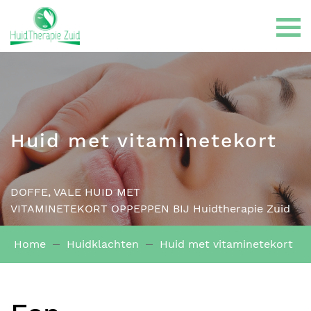
Huid met vitaminetekort
Gelaatsbehandelingen
DOFFE, VALE HUID MET
LPG Endermologie
VITAMINETEKORT OPPEPPEN BIJ Huidtherapie Zuid
Home
Huidklachten
Huid met vitaminetekort
Haarbehandelingen
Huidklachten