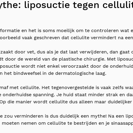
the: liposuctie tegen celluli
 informatie en het is soms moeilijk om te controleren wat
jvoorbeeld vaak geschreven dat cellulite vermindert na een
aakt door vet, dus als je dat laat verwijderen, dan gaat c
t door de wereld van de plastische chirurgie. Met liposuc
iposuctie wordt niet enkel veroorzaakt door de onderhui
en het bindweefsel in de dermatologische laag.
af met cellulite. Het tegenovergestelde is vaak zelfs w
e onderhuidse spanning. Je huid staat minder strak en da
Op die manier wordt cellulite dus alleen maar duidelijker
ite zou verminderen is dus duidelijk een mythe! Na een li
moeten nemen om cellulite te bestrijden en je sinaasappe