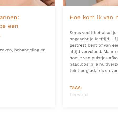
mannen:
Hoe kom ik van m
oe een
Soms voelt het alsof je
t
ongeacht je leeftijd. Of
gestrest bent of van een
zaken, behandeling en
altijd vervelend. Maar m
.
hoe je van puistjes af
naadloos in je huidverz
teint er glad, fris en ve
TAGS:
Leestijd