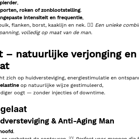
spierder
,
sporten, roken of zonblootstelling
.
ngepaste intensiteit en frequentie
,
k, flanken, borst, kaaklijn en nek. 💆‍♂️
Een unieke combi
panning, volledig op maat van de man.
 – natuurlijke verjonging en
at
t zich op huidversteviging, energiestimulatie en ontspan
elastine
op natuurlijke wijze gestimuleerd,
endiger oogt — zonder injecties of downtime.
 gelaat
idversteviging & Anti-Aging Man
rhoofd
.
es en verbetert de contouren. 💡
Perfect voor mannen die 