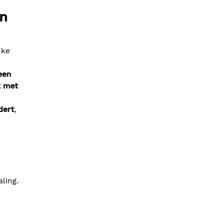
n
jke
een
k met
dert
,
ling.