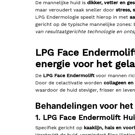
De mannelijke huid is
dikker, vetter en ge
maar veroudert vaak sneller door
stress, 
LPG Endermologie speelt hierop in met
aa
gericht op de typische mannelijke zones: bui
van resultaatgerichte technologie en onts
LPG Face Endermolift
energie voor het gela
De
LPG Face Endermolift
voor mannen rich
Door de celactivatie worden
collageen en 
waardoor de huid steviger, frisser en lev
Behandelingen voor het
1. LPG Face Endermolift Hu
Specifiek gericht op
kaaklijn, hals en voo
Verstevigt de huid, vermindert fijne lijntj