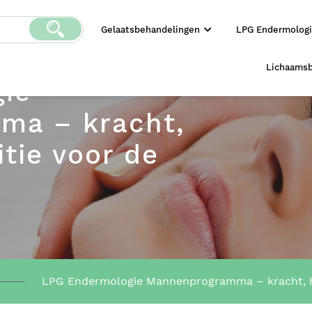
Gelaatsbehandelingen
LPG Endermolog
Lichaams
ie
ma – kracht,
itie voor de
LPG Endermologie Mannenprogramma – kracht, he