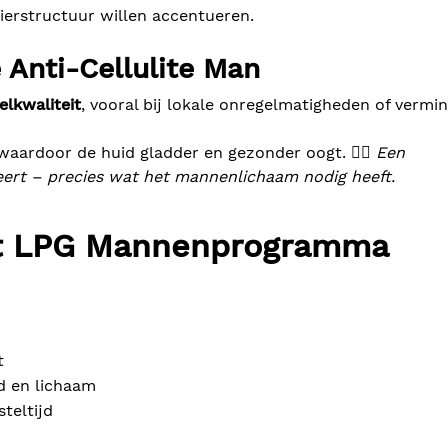
ierstructuur willen accentueren.
Anti-Cellulite Man
lkwaliteit
, vooral bij lokale onregelmatigheden of vermi
waardoor de huid gladder en gezonder oogt. 💆‍♂️
Een
eert – precies wat het mannenlichaam nodig heeft.
et LPG Mannenprogramma
t
id en lichaam
teltijd