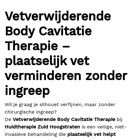
Vetverwijderende
Blog
Body Cavitatie
Therapie –
Lichaamsbehandelingen
plaatselijk vet
Prijzen
verminderen zonder
ingreep
Over ons
Over mij
Wil je graag je silhouet verfijnen, maar zonder
chirurgische ingreep?
BOEK ONLINE
Contact
De
Vetverwijderende Body Cavitatie Therapie
bij
Huidtherapie Zuid Hoogstraten
is een veilige, niet-
invasieve behandeling die
plaatselijk vet helpt