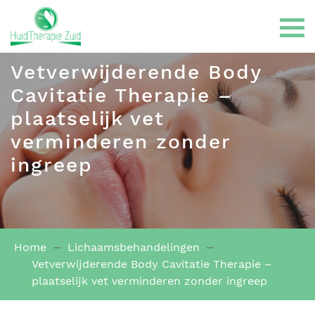
Vetverwijderende Body
Cavitatie Therapie –
plaatselijk vet
verminderen zonder
Gelaatsbehandelingen
ingreep
LPG Endermologie
Home
Lichaamsbehandelingen
Haarbehandelingen
Vetverwijderende Body Cavitatie Therapie –
plaatselijk vet verminderen zonder ingreep
Huidklachten