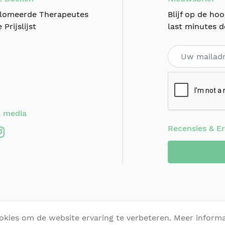
lomeerde Therapeutes
Blijf op de ho
 Prijslijst
last minutes d
l media
Recensies & E
257 77 32
|
hoogstraten@huidtherapie-zuid.be
| Onderdeel v
ookies om de website ervaring te verbeteren. Meer inform