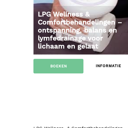
LPG Wellness &
Comfortbehandelingen –
ontspanning, balans en
lymfedrainage voor
lichaam en gelaat
INFORMATIE
BOEKEN