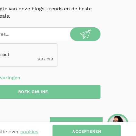
ogte van onze blogs, trends en de beste
eals.
rvaringen
BOEK ONLINE
Kom in contact
an
the Wellness Room - Antwerpen
atie over
cookies
.
ACCEPTEREN