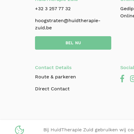
+32 3 257 77 32
Gedip
Online
hoogstraten@huidtherapie-
zuid.be
BEL NU
Contact Details
Socia
Route & parkeren
Direct Contact
© 2024 HuidTherapie Zuid |
+32 3 
Bij HuidTherapie Zuid gebruiken wij c