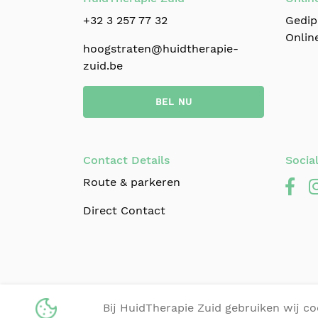
+32 3 257 77 32
Gedip
Online
hoogstraten@huidtherapie-
zuid.be
BEL NU
Contact Details
Socia
Route & parkeren
Direct Contact
© 2024 HuidTherapie Zuid |
+32 3 
Bij HuidTherapie Zuid gebruiken wij c