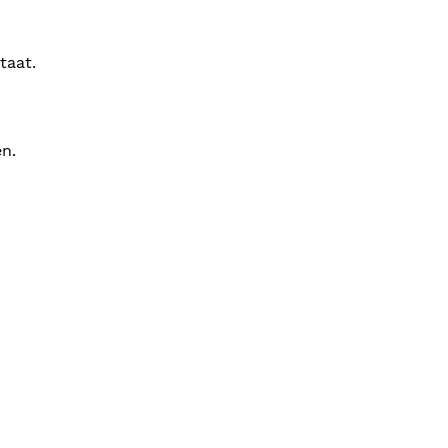
taat.
en.