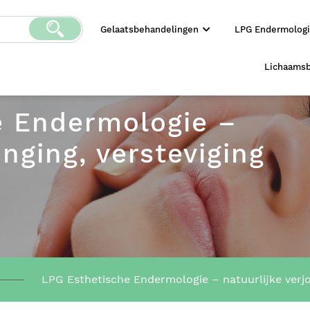
Gelaatsbehandelingen
LPG Endermolog
Lichaams
e Endermologie –
onging, versteviging
LPG Esthetische Endermologie – natuurlijke verjo