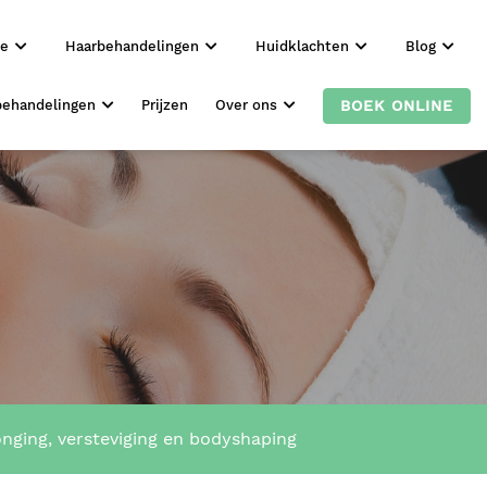
ie
Haarbehandelingen
Huidklachten
Blog
BOEK ONLINE
behandelingen
Prijzen
Over ons
nging, versteviging en bodyshaping