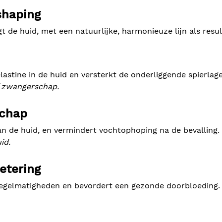
shaping
t de huid, met een natuurlijke, harmonieuze lijn als resul
astine in de huid en versterkt de onderliggende spierlag
f zwangerschap.
schap
van de huid, en vermindert vochtophoping na de bevalling.
id.
etering
nregelmatigheden en bevordert een gezonde doorbloeding.