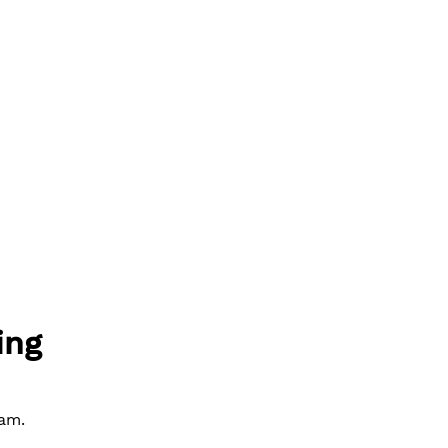
ing
aam.