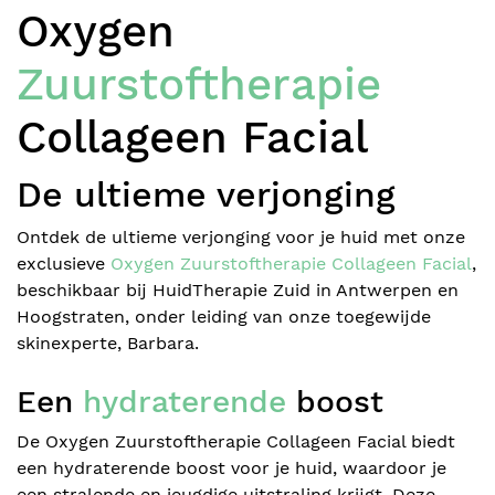
Oxygen
Zuurstoftherapie
Blog
Collageen Facial
Lichaamsbehandelingen
De ultieme verjonging
Ontdek de ultieme verjonging voor je huid met onze
Prijzen
exclusieve
Oxygen Zuurstoftherapie Collageen Facial
,
beschikbaar bij HuidTherapie Zuid in Antwerpen en
Over ons
Hoogstraten, onder leiding van onze toegewijde
skinexperte, Barbara.
Over mij
Een
hydraterende
boost
BOEK ONLINE
Contact
De Oxygen Zuurstoftherapie Collageen Facial biedt
een hydraterende boost voor je huid, waardoor je
een stralende en jeugdige uitstraling krijgt. Deze