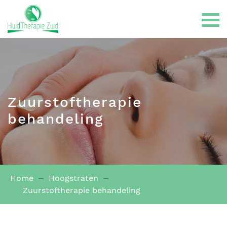
Zuurstoftherapie
Gelaatsbehandelingen
behandeling
LPG Endermologie
Home
Hoogstraten
Haarbehandelingen
Zuurstoftherapie behandeling
Huidklachten