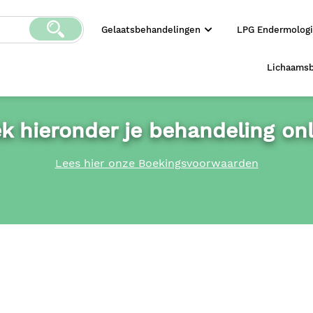
Gelaatsbehandelingen
LPG Endermolog
Lichaams
k hieronder je behandeling onl
Lees hier onze Boekingsvoorwaarden