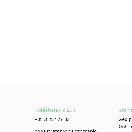
HuidTherapie Zuid
Onlin
+32 3 257 77 32
Gedip
Online
hoogstraten@huidtherapie-