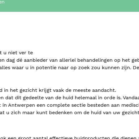
en
 u niet ver te
 en dag dé aanbieder van allerlei behandelingen op het ge
 alles waar u in potentie naar op zoek zou kunnen zijn. D
d in het gezicht krijgt vaak de meeste aandacht.
n dat dit gedeelte van de huid helemaal in orde is. Vanda
ist in Antwerpen een complete sectie besteden aan medis
 wat u zich maar kunt bedenken om de huid van uw gezicht
ok een groot aantal effectieve huidproducten die dienen 