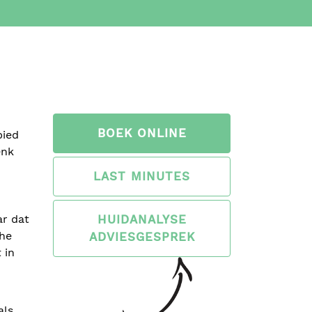
BOEK ONLINE
bied
enk
LAST MINUTES
ar dat
HUIDANALYSE
che
ADVIESGESPREK
 in
als