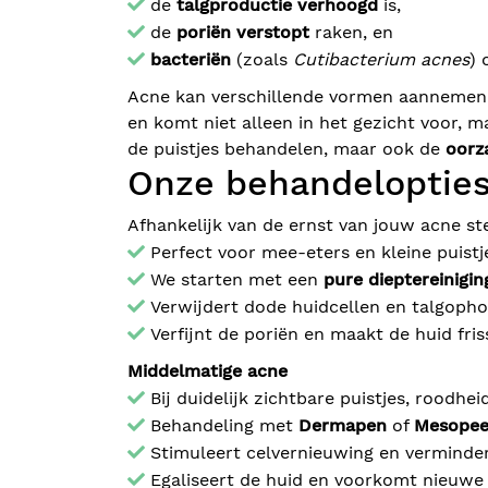
de
talgproductie verhoogd
is,
de
poriën verstopt
raken, en
bacteriën
(zoals
Cutibacterium acnes
) 
Acne kan verschillende vormen aannemen
en komt niet alleen in het gezicht voor, 
de puistjes behandelen, maar ook de
oorz
Onze behandeloptie
Afhankelijk van de ernst van jouw acne st
Perfect voor mee-eters en kleine puistj
We starten met een
pure dieptereinigin
Verwijdert dode huidcellen en talgoph
Verfijnt de poriën en maakt de huid fris
Middelmatige acne
Bij duidelijk zichtbare puistjes, roodhe
Behandeling met
Dermapen
of
Mesopee
Stimuleert celvernieuwing en verminde
Egaliseert de huid en voorkomt nieuwe