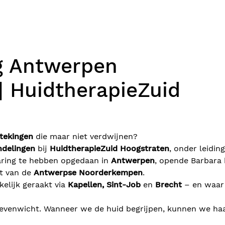
g Antwerpen
 HuidtherapieZuid
stekingen
die maar niet verdwijnen?
delingen
bij
HuidtherapieZuid Hoogstraten
, onder leidin
varing te hebben opgedaan in
Antwerpen
, opende Barbara
rt van de
Antwerpse Noorderkempen
.
elijk geraakt via
Kapellen, Sint-Job
en
Brecht
– en waar 
 evenwicht. Wanneer we de huid begrijpen, kunnen we ha