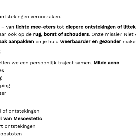
ontstekingen veroorzaken.
 – van
lichte mee-eters
tot
diepere ontstekingen of litte
maar ook op de
rug, borst of schouders
. Onze missie? Niet 
aak aanpakken
en je huid
weerbaarder en gezonder
make
s
ellen we een persoonlijk traject samen.
Milde acne
es
g
oping
ser
id of ontstekingen
l van Mesoestetic
rt ontstekingen
 opstoten