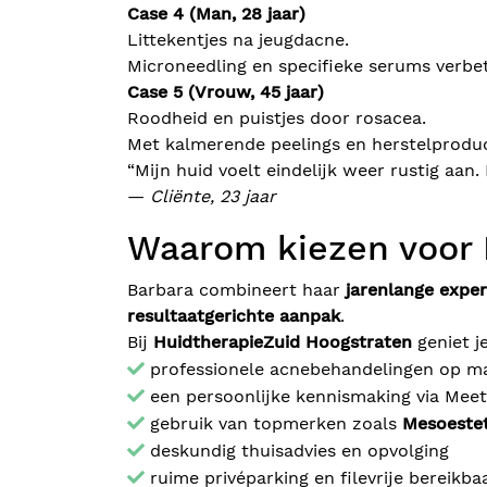
Case 4 (Man, 28 jaar)
Littekentjes na jeugdacne.
Microneedling en specifieke serums verbe
Case 5 (Vrouw, 45 jaar)
Roodheid en puistjes door rosacea.
Met kalmerende peelings en herstelproduc
“Mijn huid voelt eindelijk weer rustig aa
—
Cliënte, 23 jaar
Waarom kiezen voor 
Barbara combineert haar
jarenlange exper
resultaatgerichte aanpak
.
Bij
HuidtherapieZuid Hoogstraten
geniet j
professionele acnebehandelingen op m
een persoonlijke kennismaking via Meet
gebruik van topmerken zoals
Mesoestet
deskundig thuisadvies en opvolging
ruime privéparking en filevrije bereikba