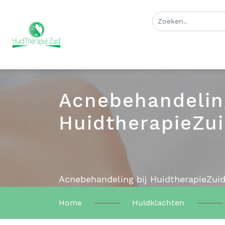
Acnebehandeling
HuidtherapieZui
Acnebehandeling bij HuidtherapieZui
Home
Huidklachten