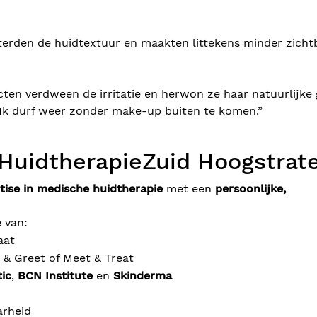
terden de huidtextuur en maakten littekens minder zicht
ten verdween de irritatie en herwon ze haar natuurlijke 
n. Ik durf weer zonder make-up buiten te komen.”
HuidtherapieZuid Hoogstrat
tise in medische huidtherapie
met een
persoonlijke,
e van:
aat
 & Greet of Meet & Treat
ic
,
BCN Institute
en
Skinderma
arheid